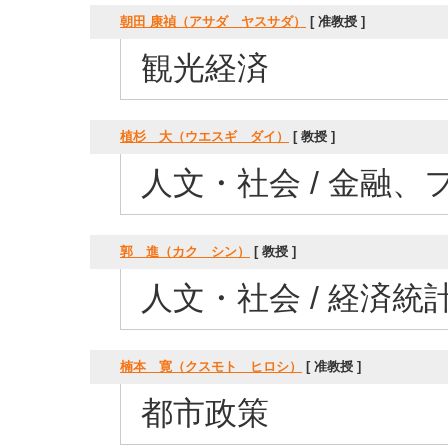
朝田 康禎（アサダ ヤスサダ）
[ 准教授 ]
観光経済
植杉 大（ウエスギ ダイ）
[ 教授 ]
人文・社会 / 金融
郭 進（カク シン）
[ 教授 ]
人文・社会 / 経済統
楠本 寛（クスモト ヒロシ）
[ 准教授 ]
都市政策