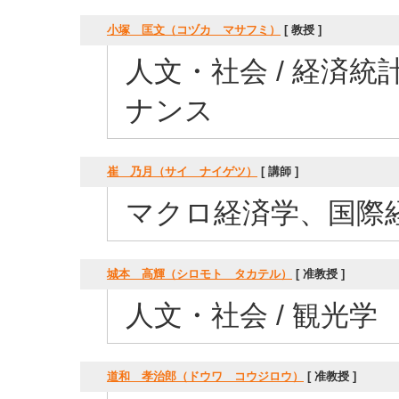
小塚 匡文（コヅカ マサフミ）
[ 教授 ]
人文・社会 / 経済統
ナンス
崔 乃月（サイ ナイゲツ）
[ 講師 ]
マクロ経済学、国際
城本 高輝（シロモト タカテル）
[ 准教授 ]
人文・社会 / 観光学
道和 孝治郎（ドウワ コウジロウ）
[ 准教授 ]