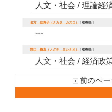
人文・社会 / 理論経
名方 佳寿子（ナカタ カズコ）
[ 准教授 ]
---
野口 義直（ノグチ ヨシナオ）
[ 准教授 ]
人文・社会 / 経済政策
前のページ