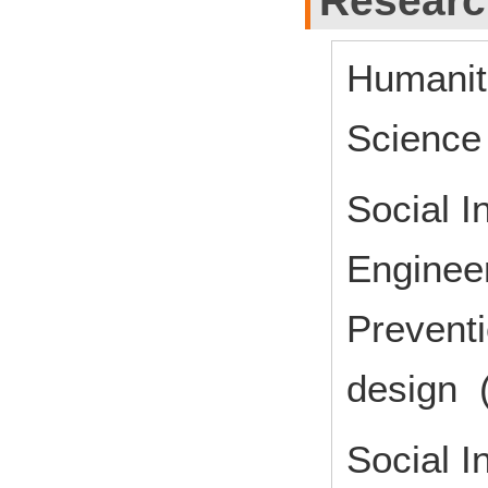
Research
Humaniti
Science
Social In
Engineer
Preventi
desi
Social In