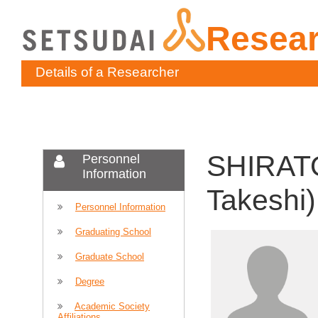
Resea
Details of a Researcher
SHIRATO
Personnel
Information
Takeshi)
Personnel Information
Graduating School
Graduate School
Degree
Academic Society
Affiliations