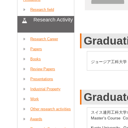
Research field
Research Activity
Graduat
Research Career
Papers
Books
ジョージア工科大学 建築学
Review Papers
Presentations
Industrial Property
Graduat
Work
Other research activities
スイス連邦工科大学ローザン
Master's Course C
Awards
Kyoto University Gr