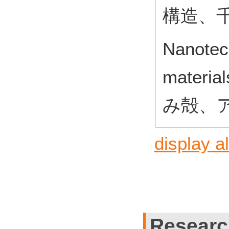
構造、
Nanotech
material
み殻、
display al
Researc