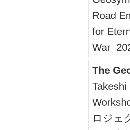
Road Em
for Ete
War 20
The Ge
Takeshi 
Worksho
ロジェ