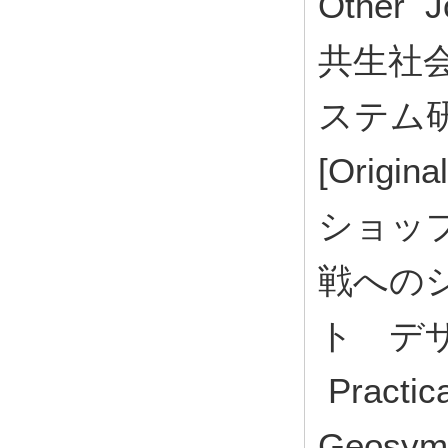
Other Jo
共生社会
ステム研究
[Origi
ショップ
戦への
ト デ
Practica
Geosymb