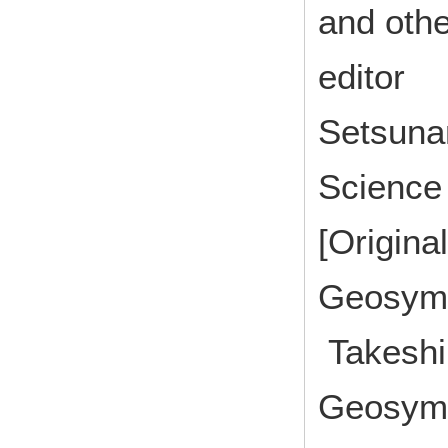
and othe
editor
Setsunan
Science
[Origina
Geosymb
Takeshi 
Geosymb