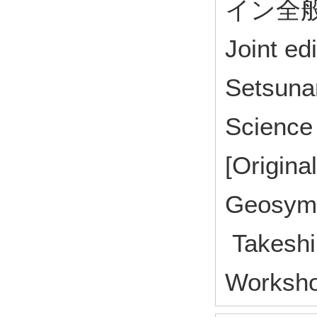
イン全般の
Joint edi
Setsunan
Science
[Origina
Geosymb
Takeshi
Worksho