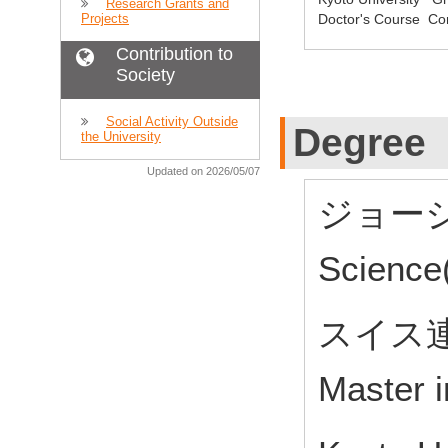
Research Grants and
Doctor's Course C
Projects
Contribution to
Society
Social Activity Outside
Degree
the University
Updated on 2026/05/07
ジョージア
Science(
スイス
Master i