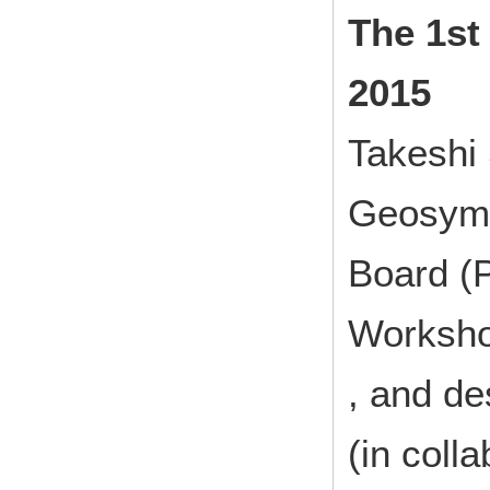
The 1st
2015
Takeshi 
Geosymb
Board (
Worksho
, and de
(in coll