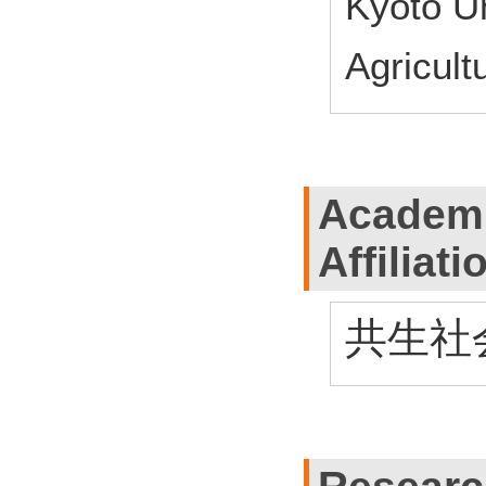
Kyoto Un
Agricult
Academi
Affiliati
共生社