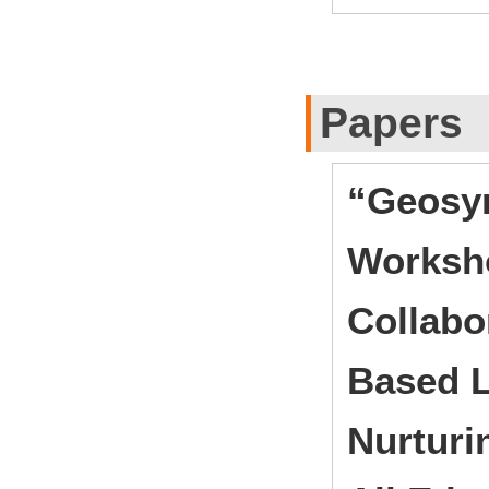
Papers
“Geosym
Worksho
Collabo
Based L
Nurturi