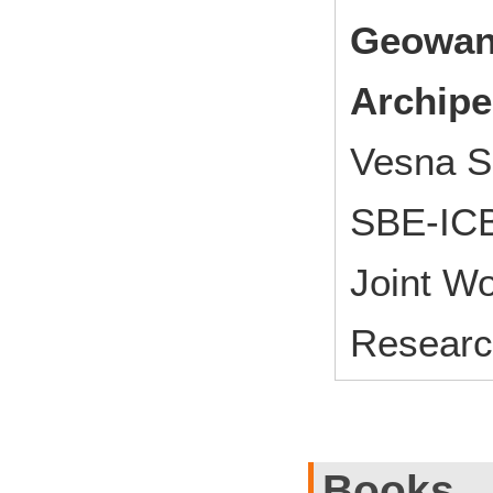
Geowan
Archipe
Vesna Sh
SBE-IC
Joint W
Researc
Books