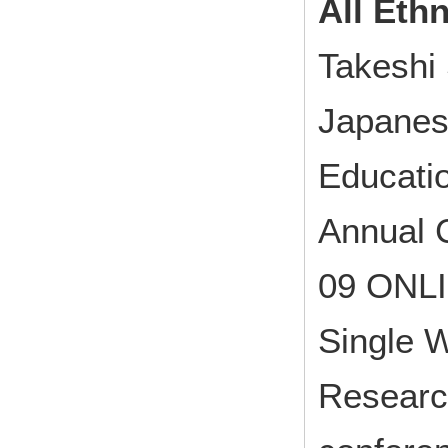
All Ethn
Takeshi 
Japanese
Educatio
Annual 
09 ONL
Single 
Research