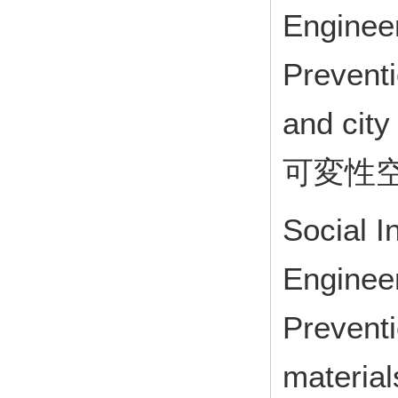
Engineer
Preventi
and ci
可変性
Social In
Engineer
Preventi
mater