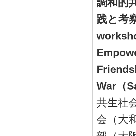
調和的
践と考察 
worksh
Empower
Friends
War（Sa
共生社会
会（大
部（大阪