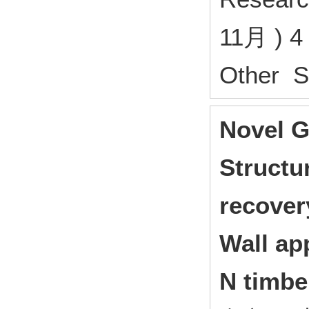
11月 ) 4
Other S
Novel G
Structu
recover
Wall app
N timbe