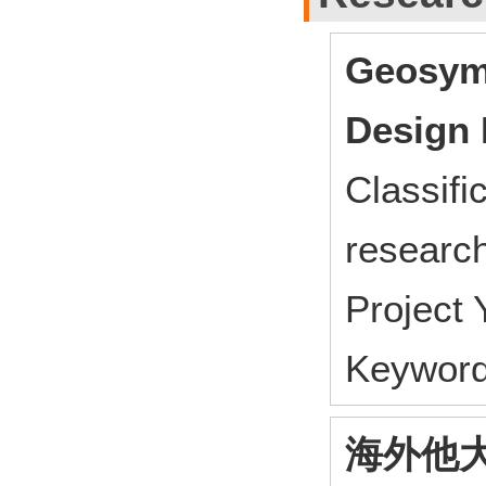
Geosym
Design
Classifi
research
Project
Keyword
海外他