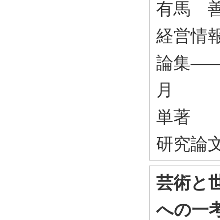
有馬 
経営情
論集――19
月
単著
研究論
芸術と
への一