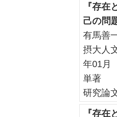
『存在
己の問
有馬善
摂大人文科学
年01月
単著
研究論
『存在