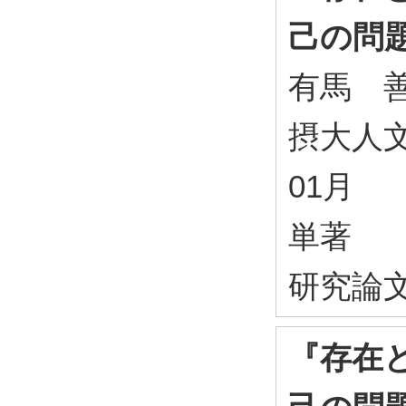
己の問題
有馬 
摂大人文科学
01月
単著
研究論
『存在