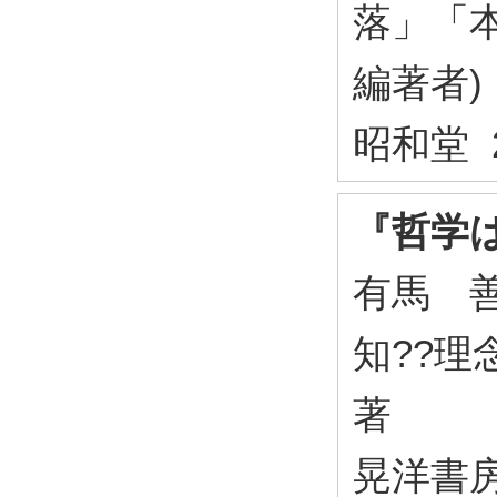
落」「本
編著者)
昭和堂 2
『哲学
有馬 
知??理
著
晃洋書房