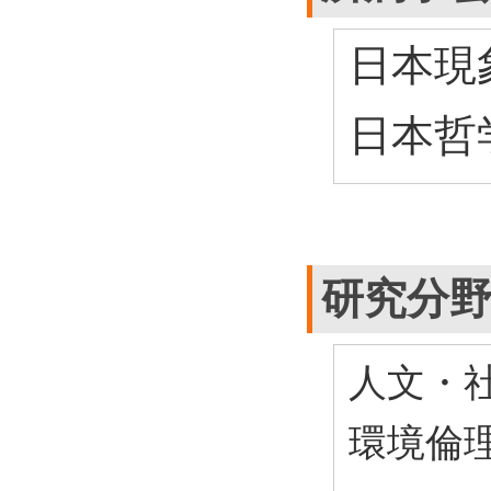
日本現
日本哲
研究分
人文・社
環境倫理