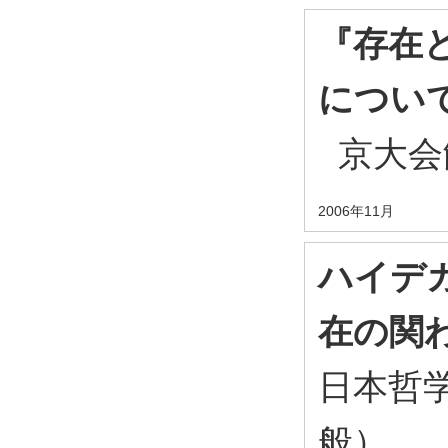
『存在
につい
京大会
2006年11月
ハイデ
在の関
日本哲学
般）