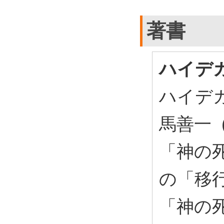
著書
ハイデ
ハイデ
馬善一 
「神の死
の「移
「神の